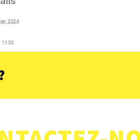
ails
ier, 2024
:
- 11:30
es de Noël
?
NTACTEZ-N