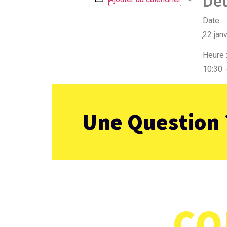
Dét
Date:
22 janv
Heure 
10:30 
Programme jeunesse – Vacanc
Une Question 
CO