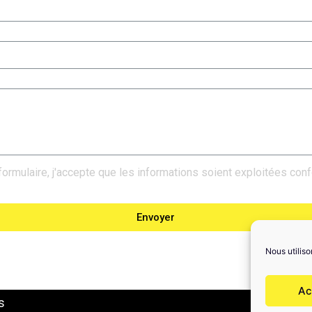
formulaire, j'accepte que les informations soient exploitées co
Envoyer
Nous utiliso
Ac
s
Polit