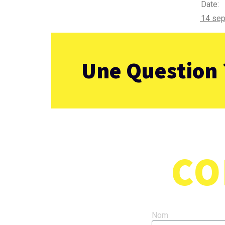
Date:
14 sep
Semaine d’essai des activités 
Une Question 
CO
Nom