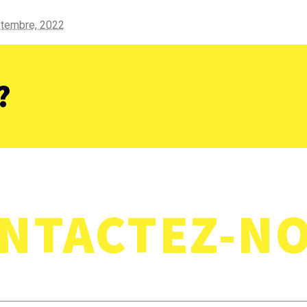
tembre, 2022
régulières
?
NTACTEZ-N